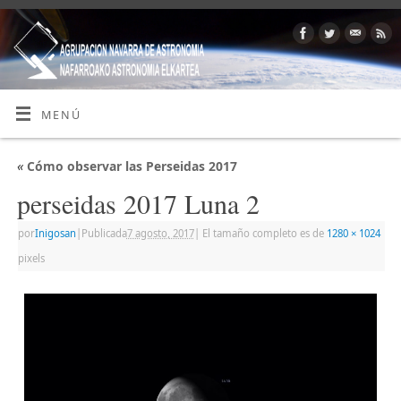
MENÚ
«
Cómo observar las Perseidas 2017
perseidas 2017 Luna 2
por
Inigosan
|
Publicada
7 agosto, 2017
|
El tamaño completo es de
1280 × 1024
pixels