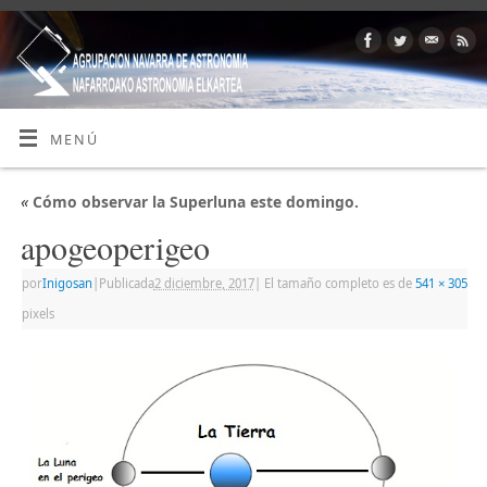
MENÚ
«
Cómo observar la Superluna este domingo.
apogeoperigeo
por
Inigosan
|
Publicada
2 diciembre, 2017
|
El tamaño completo es de
541 × 305
pixels