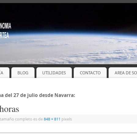
ÍA
BLOG
UTILIDADES
CONTACTO
AREA DE S
a del 27 de julio desde Navarra:
 horas
 tamaño completo es de
848 × 811
pixels