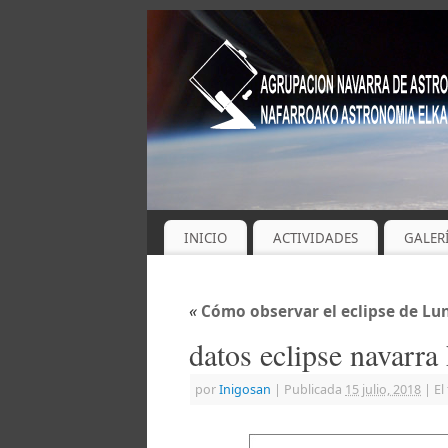
INICIO
ACTIVIDADES
GALER
«
Cómo observar el eclipse de Lun
datos eclipse navarra
por
Inigosan
|
Publicada
15 julio, 2018
|
El