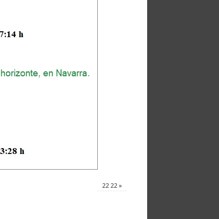
22 22
»