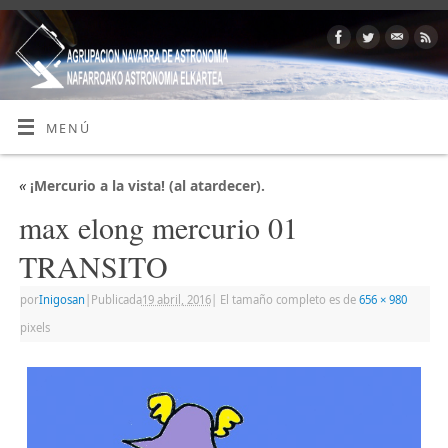
MENÚ
«
¡Mercurio a la vista! (al atardecer).
max elong mercurio 01
TRANSITO
por
Inigosan
|
Publicada
19 abril, 2016
|
El tamaño completo es de
656 × 980
pixels