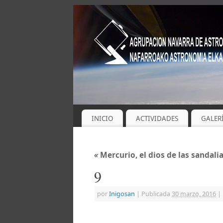
INICIO
ACTIVIDADES
GALER
«
Mercurio, el dios de las sandalia
9
por
Inigosan
|
Publicada
30 marzo, 2016
|