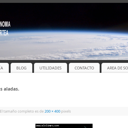
ÍA
BLOG
UTILIDADES
CONTACTO
AREA DE S
s aladas.
El tamaño completo es de
200 × 400
pixels