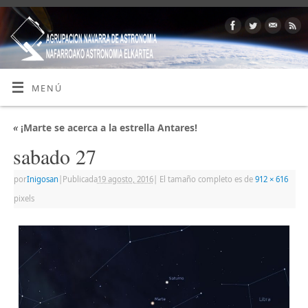
MENÚ
«
¡Marte se acerca a la estrella Antares!
sabado 27
por
Inigosan
|
Publicada
19 agosto, 2016
|
El tamaño completo es de
912 × 616
pixels