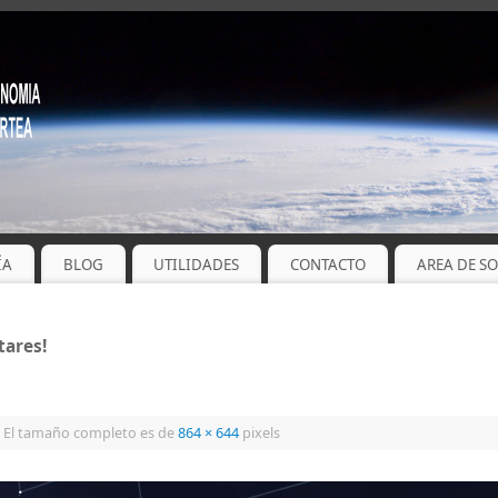
ÍA
BLOG
UTILIDADES
CONTACTO
AREA DE S
tares!
El tamaño completo es de
864 × 644
pixels