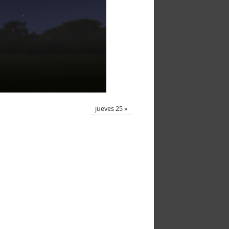
jueves 25
»