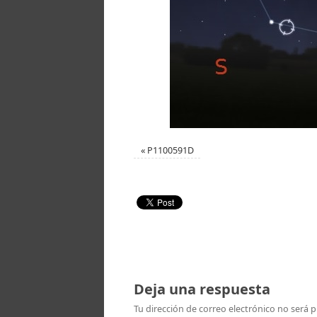
«
P1100591D
Deja una respuesta
Tu dirección de correo electrónico no será p