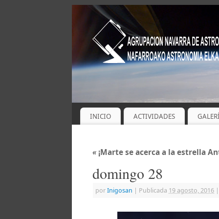
INICIO
ACTIVIDADES
GALER
«
¡Marte se acerca a la estrella An
domingo 28
por
Inigosan
|
Publicada
19 agosto, 2016
|