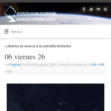
MENÚ
«
¡Marte se acerca a la estrella Antares!
06 viernes 26
por
Inigosan
|
Publicada
19 agosto, 2016
|
El tamaño completo es de
924 × 644
pixels