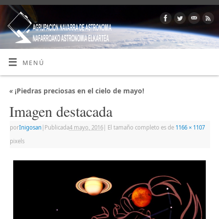
MENÚ
«
¡Piedras preciosas en el cielo de mayo!
Imagen destacada
por
Inigosan
|
Publicada
4 mayo, 2016
|
El tamaño completo es de
1166 × 1107
pixels