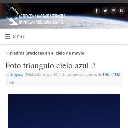
MENÚ
«
¡Piedras preciosas en el cielo de mayo!
Foto triangulo cielo azul 2
por
Inigosan
|
Publicada
4 mayo, 2016
|
El tamaño completo es de
1195 × 1183
pixels