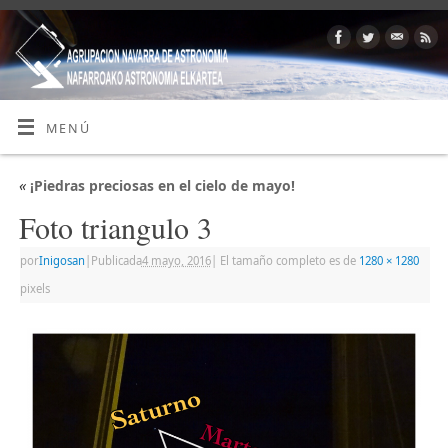
MENÚ
«
¡Piedras preciosas en el cielo de mayo!
Foto triangulo 3
por
Inigosan
|
Publicada
4 mayo, 2016
|
El tamaño completo es de
1280 × 1280
pixels