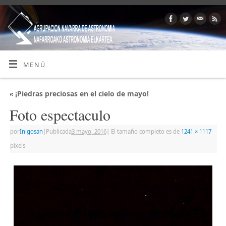
MENÚ
«
¡Piedras preciosas en el cielo de mayo!
Foto espectaculo
por
Inigosan
|
Publicada
3 mayo, 2016
|
El tamaño completo es de
1241 × 1117
pixels