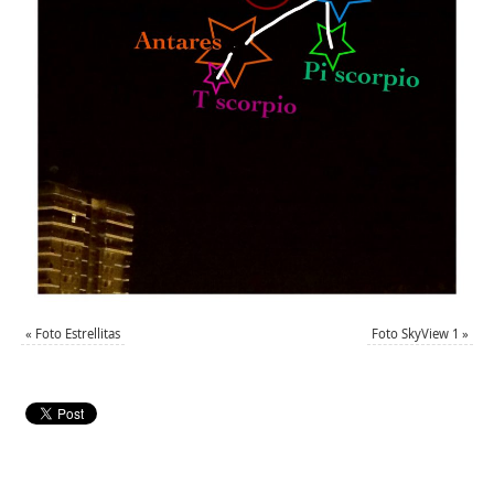
«
Foto Estrellitas
Foto SkyView 1
»