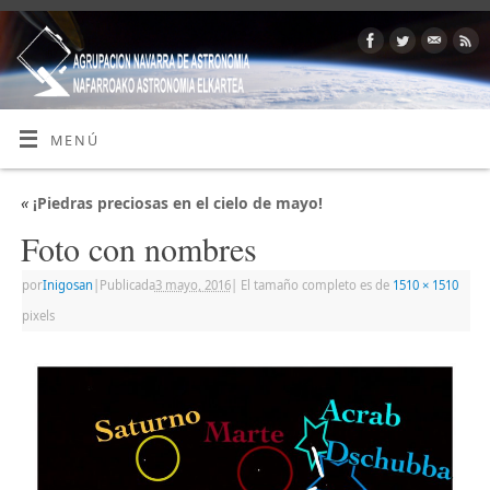
MENÚ
«
¡Piedras preciosas en el cielo de mayo!
Foto con nombres
por
Inigosan
|
Publicada
3 mayo, 2016
|
El tamaño completo es de
1510 × 1510
pixels