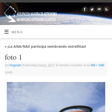
MENÚ
«
¡La ANA/NAE participa sembrando estrellitas!
foto 1
por
Inigosan
|
Publicada
2 marzo, 2017
|
El tamaño completo es de
693 × 1040
pixels