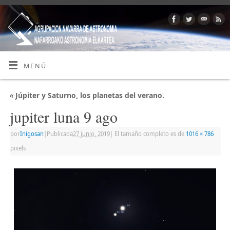
MENÚ
«
Júpiter y Saturno, los planetas del verano.
jupiter luna 9 ago
por
Inigosan
|
Publicada
27 junio, 2019
|
El tamaño completo es de
1016 × 786
pixels