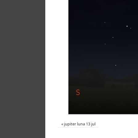
«
jupiter luna 13 jul