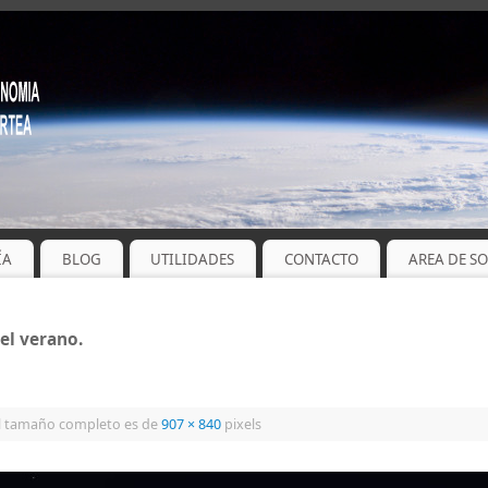
ÍA
BLOG
UTILIDADES
CONTACTO
AREA DE S
el verano.
l tamaño completo es de
907 × 840
pixels