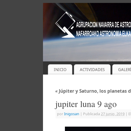
INICIO
ACTIVIDADES
GALER
«
Júpiter y Saturno, los planetas d
jupiter luna 9 ago
por
Inigosan
|
Publicada
27 junio, 2019
|
E