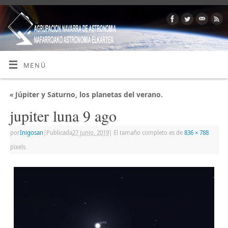
MENÚ
«
Júpiter y Saturno, los planetas del verano.
jupiter luna 9 ago
por
Inigosan
|
Publicada
27 junio, 2019
|
El tamaño completo es de
836 × 788
pixels