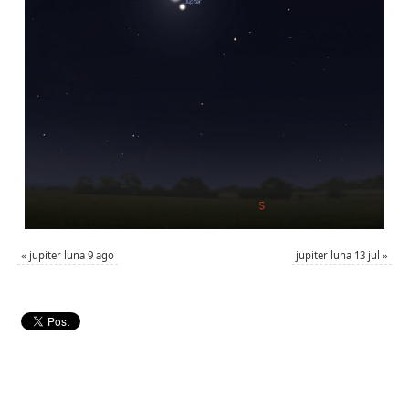
«
jupiter luna 9 ago
jupiter luna 13 jul
»