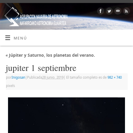
MENÚ
«
Júpiter y Saturno, los planetas del verano.
jupiter 1 septiembre
por
Inigosan
|
Publicada
28 junio, 2019
|
El tamaño completo es de
982 × 740
pixels