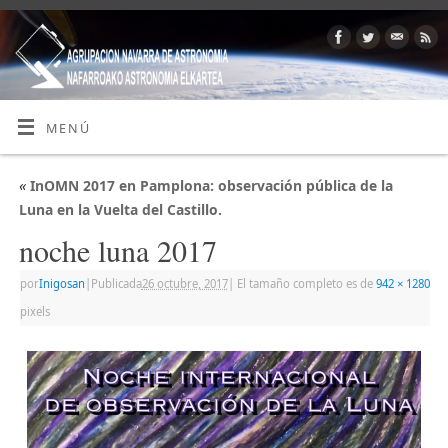
MENÚ
«
InOMN 2017 en Pamplona: observación pública de la
Luna en la Vuelta del Castillo.
noche luna 2017
por
Inigosan
|
Publicada
26 octubre, 2017
|
El tamaño completo es de
942 × 1280
pixels