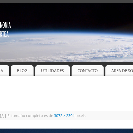
ÍA
BLOG
UTILIDADES
CONTACTO
AREA DE S
15
|
El tamaño completo es de
3072 × 2304
pixels