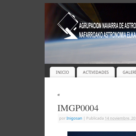
INICIO
ACTIVIDADES
GALER
«
IMGP0004
por
Inigosan
|
Publicada
14 noviembre, 20