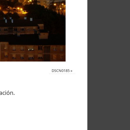
DSCN0185
»
ación.