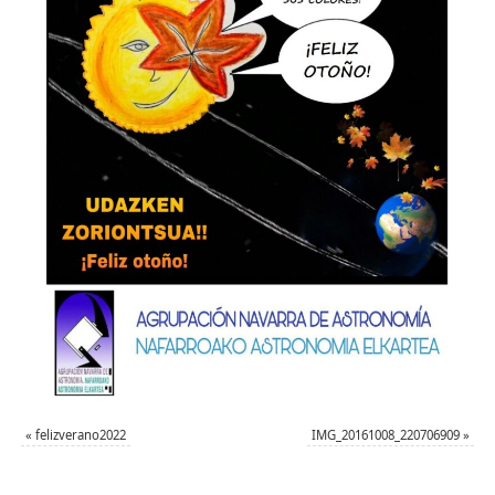
«
felizverano2022
IMG_20161008_220706909
»