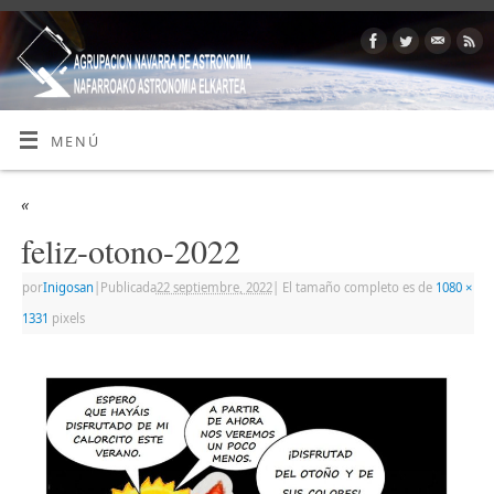
MENÚ
«
feliz-otono-2022
por
Inigosan
|
Publicada
22 septiembre, 2022
|
El tamaño completo es de
1080 ×
1331
pixels