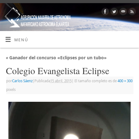
MENÚ
«
Ganador del concurso «Eclipses por un tubo»
Colegio Evangelista Eclipse
por
Carlos Sáenz
|
Publicada
15 abril, 2015
|
El tamaño completo es de
400 × 300
pixels