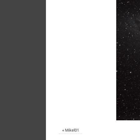
«
Mikel01