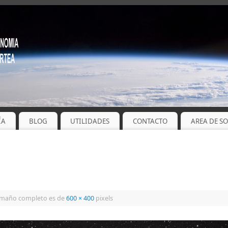
ÍA
BLOG
UTILIDADES
CONTACTO
AREA DE S
amaño completo es de
600 × 400
pixels