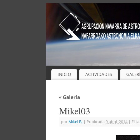
INICIO
ACTIVIDADES
GALER
«
Galería
Mikel03
por
Mikel B,
|
Publicada
9 abril, 2014
|
El t