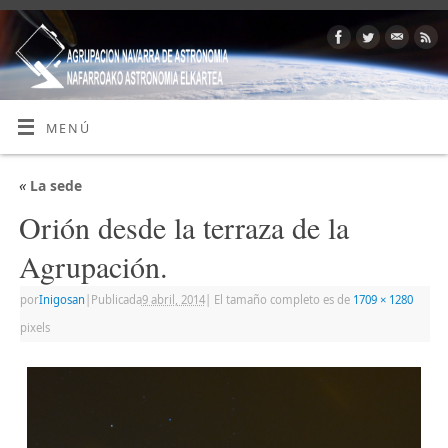
MENÚ
«
La sede
Orión desde la terraza de la
Agrupación.
por
Inigosan
|
Publicada
9 abril, 2014
|
El tamaño completo es de
1709 × 1280
pixels