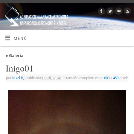
MENÚ
«
Galería
Inigo01
por
Mikel B,
|
Publicada
9 abril, 2014
|
El tamaño completo es de
600 × 450
pixels