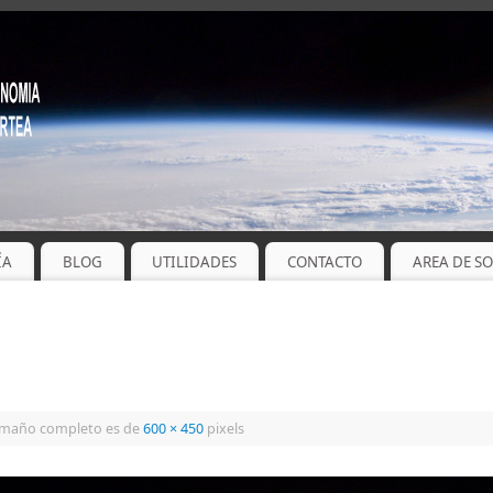
ÍA
BLOG
UTILIDADES
CONTACTO
AREA DE S
amaño completo es de
600 × 450
pixels