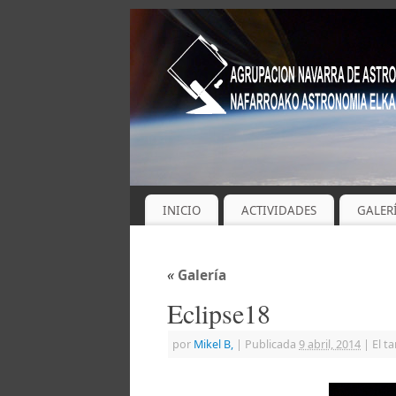
INICIO
ACTIVIDADES
GALER
«
Galería
Eclipse18
por
Mikel B,
|
Publicada
9 abril, 2014
|
El t