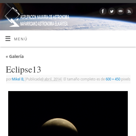
MENÚ
«
Galería
Eclipse13
por
Mikel B,
|
Publicada
9 abril, 2014
|
El tamaño completo es de
600 × 450
pixels