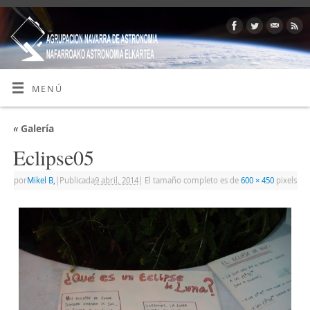
MENÚ
«
Galería
Eclipse05
por
Mikel B,
|
Publicada
9 abril, 2014
|
El tamaño completo es de
600 × 450
pixels