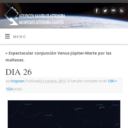
MENÚ
«
Espectacular conjunción Venus-Júpiter-Marte por las
mañanas.
DIA 26
por
Inigosan
|
Publicada
13 octubre, 2015
|
El tamaño completo es de
1280 ×
1024
pixels