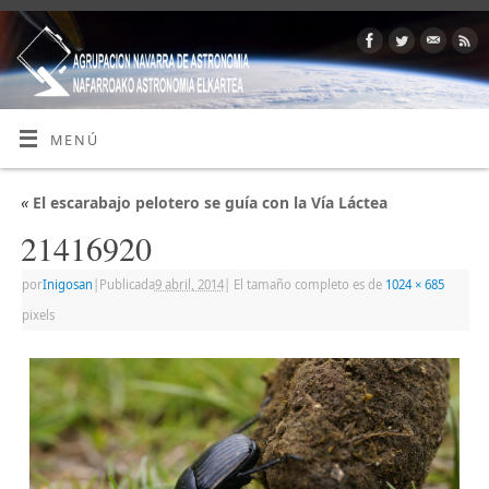
MENÚ
«
El escarabajo pelotero se guía con la Vía Láctea
21416920
por
Inigosan
|
Publicada
9 abril, 2014
|
El tamaño completo es de
1024 × 685
pixels