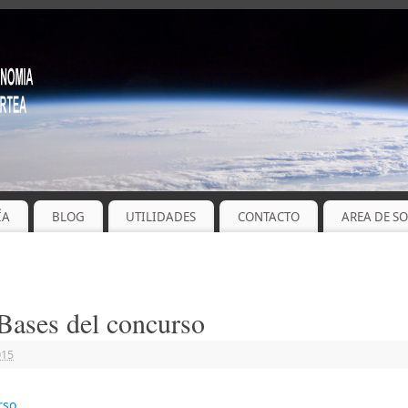
ÍA
BLOG
UTILIDADES
CONTACTO
AREA DE S
 Bases del concurso
015
rso