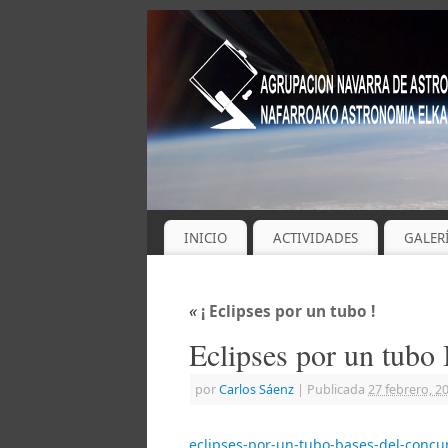
INICIO
ACTIVIDADES
GALER
«
¡ Eclipses por un tubo !
Eclipses por un tubo
por
Carlos Sáenz
|
Publicada
27 febrero, 2
eclipses-por-un-tubo-bases-del-concu