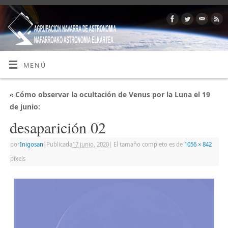
MENÚ
«
Cómo observar la ocultación de Venus por la Luna el 19
de junio:
desaparición 02
por
Inigosan
|
Publicada
17 junio, 2020
|
El tamaño completo es de
1056 × 842
pixels