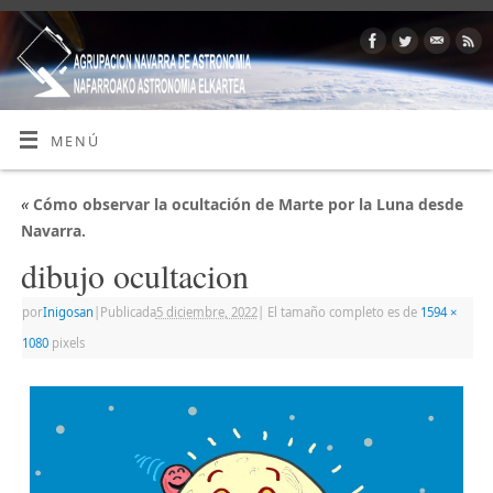
MENÚ
«
Cómo observar la ocultación de Marte por la Luna desde
Navarra.
dibujo ocultacion
por
Inigosan
|
Publicada
5 diciembre, 2022
|
El tamaño completo es de
1594 ×
1080
pixels