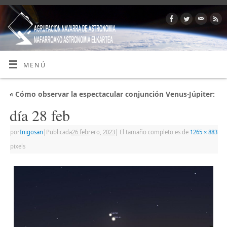
MENÚ
«
Cómo observar la espectacular conjunción Venus-Júpiter:
día 28 feb
por
Inigosan
|
Publicada
26 febrero, 2023
|
El tamaño completo es de
1265 × 883
pixels