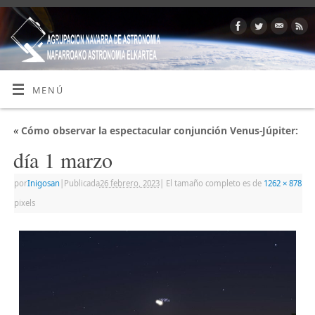
MENÚ
«
Cómo observar la espectacular conjunción Venus-Júpiter:
día 1 marzo
por
Inigosan
|
Publicada
26 febrero, 2023
|
El tamaño completo es de
1262 × 878
pixels