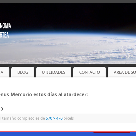
ÍA
BLOG
UTILIDADES
CONTACTO
AREA DE S
us-Mercurio estos días al atardecer:
o
l tamaño completo es de
570 × 470
pixels