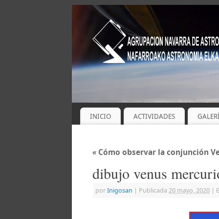
INICIO
ACTIVIDADES
GALER
«
Cómo observar la conjunción Ven
dibujo venus mercuri
por
Inigosan
|
Publicada
20 mayo, 2020
|
E