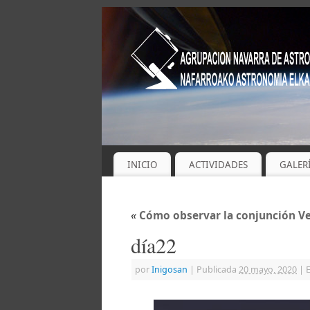
INICIO
ACTIVIDADES
GALER
«
Cómo observar la conjunción Ven
día22
por
Inigosan
|
Publicada
20 mayo, 2020
|
E