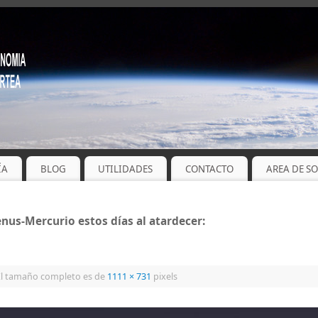
ÍA
BLOG
UTILIDADES
CONTACTO
AREA DE S
us-Mercurio estos días al atardecer:
l tamaño completo es de
1111 × 731
pixels