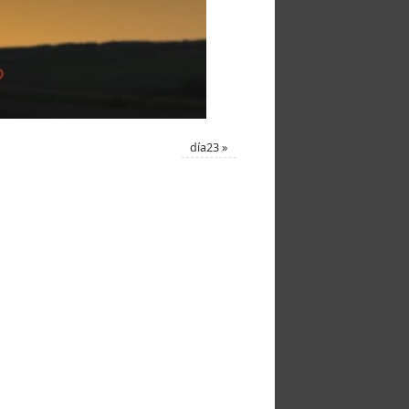
día23
»