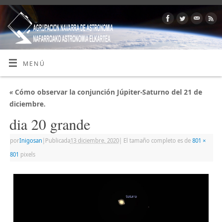
MENÚ
«
Cómo observar la conjunción Júpiter-Saturno del 21 de
diciembre.
dia 20 grande
por
Inigosan
|
Publicada
13 diciembre, 2020
|
El tamaño completo es de
801 ×
801
pixels