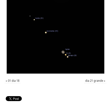
«
01 dia 18
dia 21 grande
»