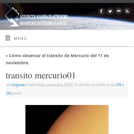
MENÚ
«
Cómo observar el tránsito de Mercurio del 11 de
noviembre.
transito mercurio01
por
Inigosan
|
Publicada
6 noviembre, 2019
|
El tamaño completo es de
278 ×
243
pixels