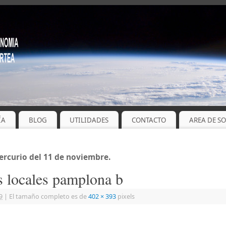
ÍA
BLOG
UTILIDADES
CONTACTO
AREA DE S
ercurio del 11 de noviembre.
as locales pamplona b
9
|
El tamaño completo es de
402 × 393
pixels