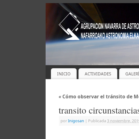
INICIO
ACTIVIDADES
GALER
«
Cómo observar el tránsito de M
transito circunstanci
por
Inigosan
|
Publicada
3 noviembre, 201