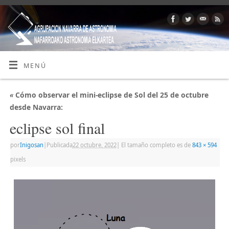
MENÚ
«
Cómo observar el mini-eclipse de Sol del 25 de octubre
desde Navarra:
eclipse sol final
por
Inigosan
|
Publicada
22 octubre, 2022
|
El tamaño completo es de
843 × 594
pixels