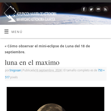
MENÚ
«
Cómo observar el mini-eclipse de Luna del 18 de
septiembre.
luna en el maximo
por
Inigosan
|
Publicada
16 septiembre, 2024
|
El tamaño completo es de
750 ×
517
pixels