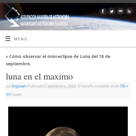
MENÚ
«
Cómo observar el mini-eclipse de Luna del 18 de
septiembre.
luna en el maximo
por
Inigosan
|
Publicada
17 septiembre, 2024
|
El tamaño completo es de
750 ×
517
pixels