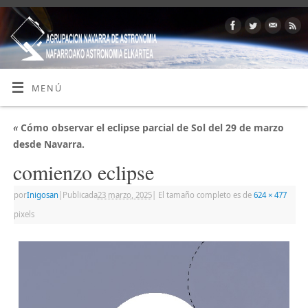
MENÚ
«
Cómo observar el eclipse parcial de Sol del 29 de marzo
desde Navarra.
comienzo eclipse
por
Inigosan
|
Publicada
23 marzo, 2025
|
El tamaño completo es de
624 × 477
pixels