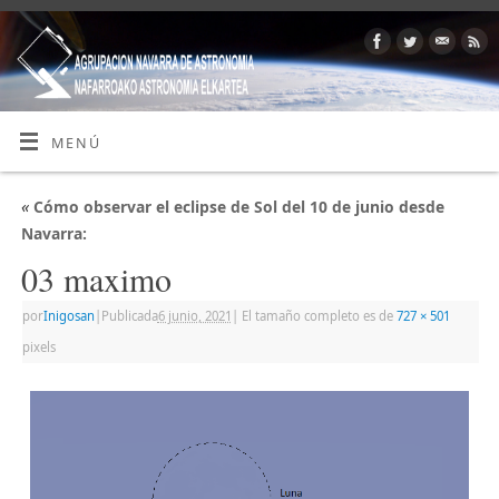
MENÚ
«
Cómo observar el eclipse de Sol del 10 de junio desde
Navarra:
03 maximo
por
Inigosan
|
Publicada
6 junio, 2021
|
El tamaño completo es de
727 × 501
pixels