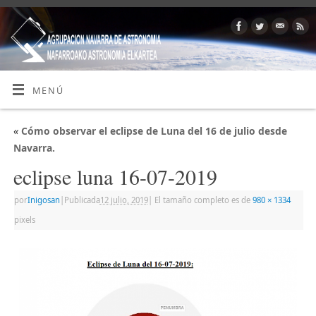
MENÚ
«
Cómo observar el eclipse de Luna del 16 de julio desde
Navarra.
eclipse luna 16-07-2019
por
Inigosan
|
Publicada
12 julio, 2019
|
El tamaño completo es de
980 × 1334
pixels