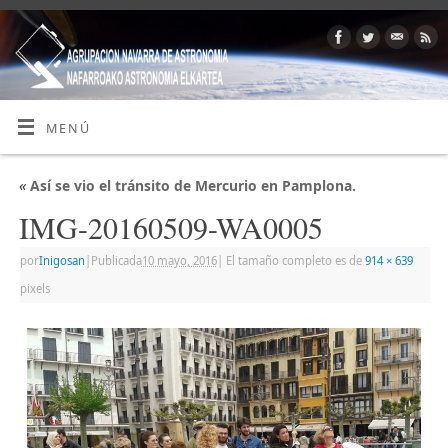
MENÚ
«
Así se vio el tránsito de Mercurio en Pamplona.
IMG-20160509-WA0005
por
Inigosan
|
Publicada
10 mayo, 2016
|
El tamaño completo es de
914 × 639
pixels