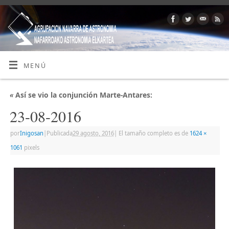
MENÚ
«
Así se vio la conjunción Marte-Antares:
23-08-2016
por
Inigosan
|
Publicada
29 agosto, 2016
|
El tamaño completo es de
1624 ×
1061
pixels