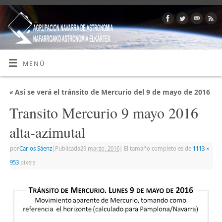
MENÚ
«
Así se verá el tránsito de Mercurio del 9 de mayo de 2016
Transito Mercurio 9 mayo 2016
alta-azimutal
por
Carlos Sáenz
|
Publicada
29 marzo, 2016
|
El tamaño completo es de
1113 ×
953
pixels