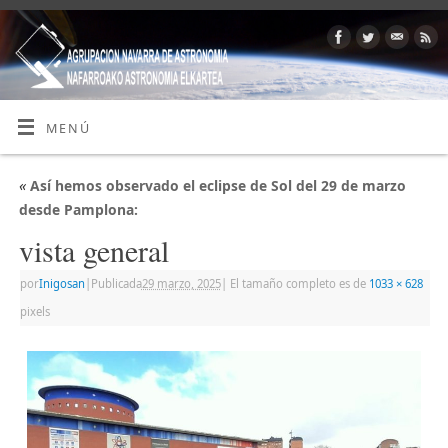
MENÚ
«
Así hemos observado el eclipse de Sol del 29 de marzo
desde Pamplona:
vista general
por
Inigosan
|
Publicada
29 marzo, 2025
|
El tamaño completo es de
1033 × 628
pixels